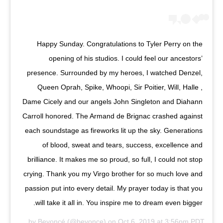
Happy Sunday. Congratulations to Tyler Perry on the
opening of his studios. I could feel our ancestors’
presence. Surrounded by my heroes, I watched Denzel,
Queen Oprah, Spike, Whoopi, Sir Poitier, Will, Halle ,
Dame Cicely and our angels John Singleton and Diahann
Carroll honored. The Armand de Brignac crashed against
each soundstage as fireworks lit up the sky. Generations
of blood, sweat and tears, success, excellence and
brilliance. It makes me so proud, so full, I could not stop
crying. Thank you my Virgo brother for so much love and
passion put into every detail. My prayer today is that you
will take it all in. You inspire me to dream even bigger.
A post shared by
Beyoncé
(@beyonce) on
Oct 6, 2019 at 3:56pm PDT