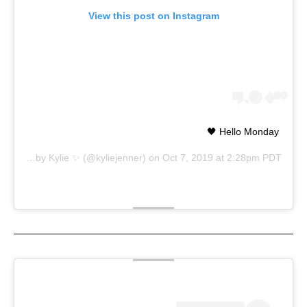
View this post on Instagram
Hello Monday 🖤
A post shared by
Kylie ✨
(@kyliejenner) on
Oct 7, 2019 at 2:28pm PDT