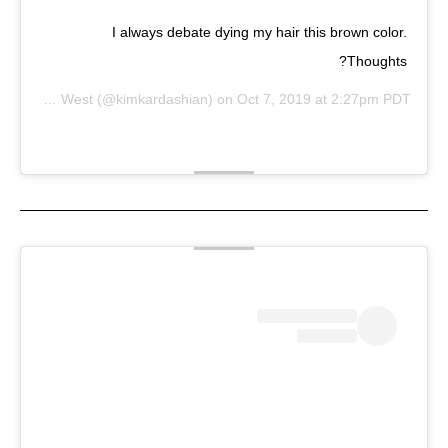
I always debate dying my hair this brown color.
Thoughts?
Kim Kardashian West
(@kimkardashian) on
Oct 7, 2019 at 2:27pm PDT