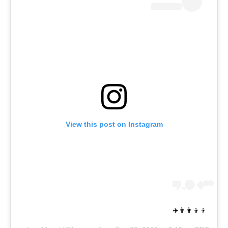
View this post on Instagram
👨‍👩‍👦‍👦✈️