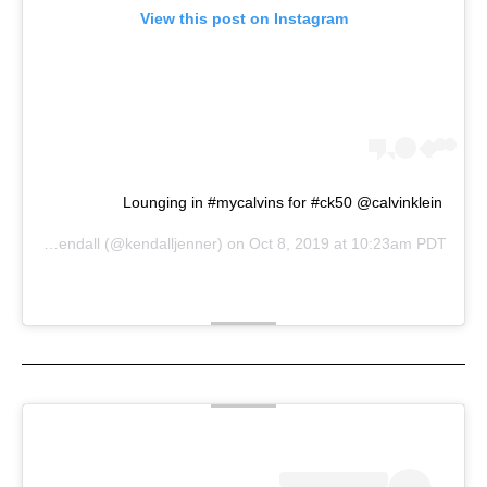
View this post on Instagram
Lounging in #mycalvins for #ck50 @calvinklein
ared by
Kendall
(@kendalljenner) on
Oct 8, 2019 at 10:23am PDT