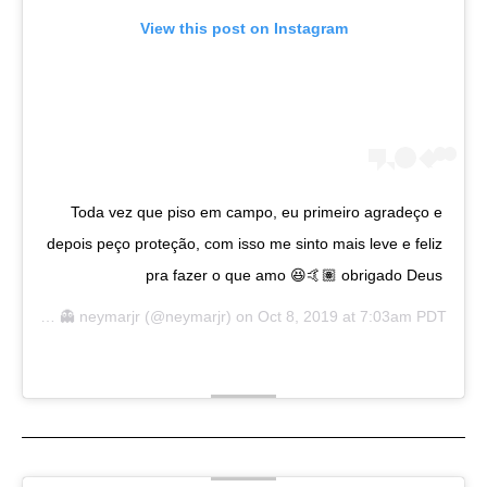
View this post on Instagram
Toda vez que piso em campo, eu primeiro agradeço e
depois peço proteção, com isso me sinto mais leve e feliz
pra fazer o que amo 😆🤙🏽 obrigado Deus
310ta
👻
neymarjr
(@neymarjr) on
Oct 8, 2019 at 7:03am PDT