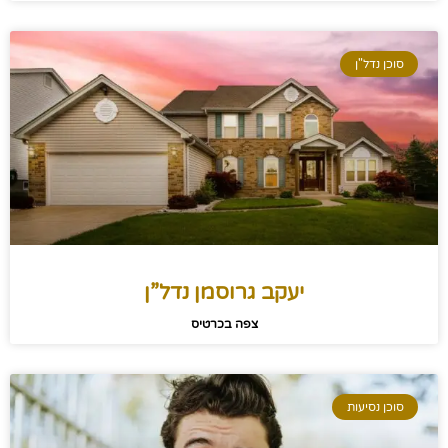
סוכן נדל"ן
יעקב גרוסמן נדל”ן
צפה בכרטיס
סוכן נסיעות