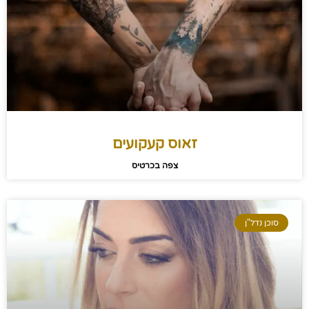
זאוס קעקועים
צפה בכרטיס
סוכן נדל"ן