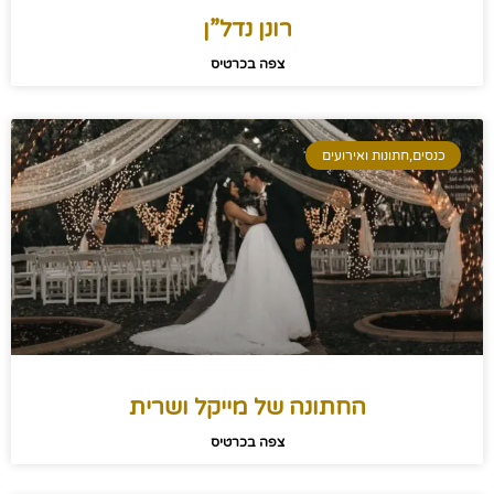
רונן נדל”ן
צפה בכרטיס
כנסים,חתונות ואירועים
החתונה של מייקל ושרית
צפה בכרטיס