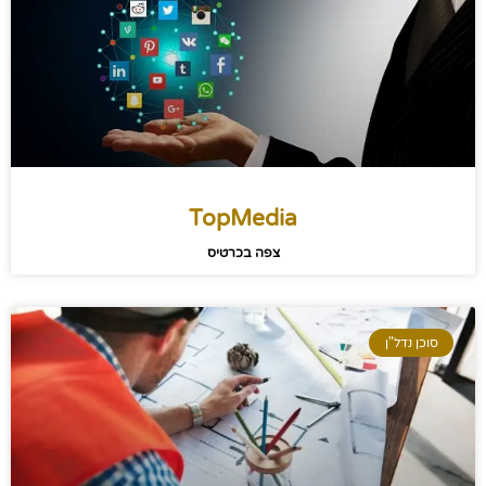
TopMedia
צפה בכרטיס
סוכן נדל"ן