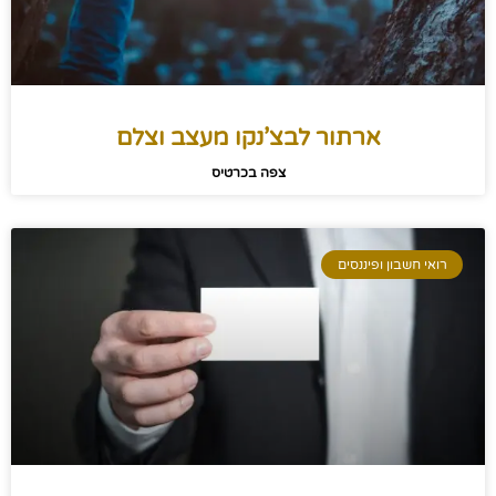
ארתור לבצ’נקו מעצב וצלם
צפה בכרטיס
רואי חשבון ופיננסים